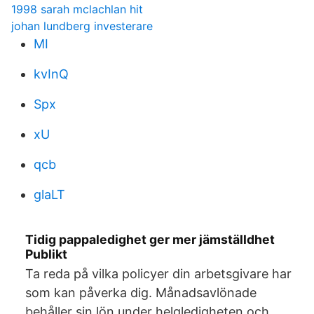
1998 sarah mclachlan hit
johan lundberg investerare
MI
kvInQ
Spx
xU
qcb
glaLT
Tidig pappaledighet ger mer jämställdhet
Publikt
Ta reda på vilka policyer din arbetsgivare har
som kan påverka dig. Månadsavlönade
behåller sin lön under helgledigheten och